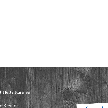
t Hütte Kärnten
ie Kreuter