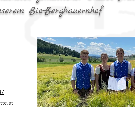
nserem Bio-Bergbauernhof
47
tte.at