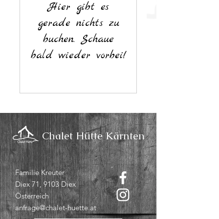
Hier gibt es
gerade nichts zu
buchen. Schaue
bald wieder vorbei!
Chalet Hütte Kärnten
Familie Kreuter
Diex 71,
9103
Diex
Österreich
anfrage@chalet-huette.at